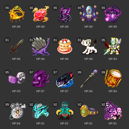
65
65
65
65
65
HP:99
HP:99
HP:99
HP:99
HP:99
81
81
81
81
85
HP:96
HP:96
HP:96
HP:96
HP:93
85
87
87
89
89
HP:93
HP:87
HP:87
HP:84
HP:84
89
92
92
92
92
HP:84
HP:81
HP:81
HP:81
HP:81