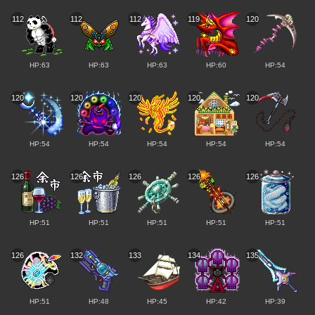
112
112
112
119
120
HP:63
HP:63
HP:63
HP:60
HP:54
120
120
120
120
120
HP:54
HP:54
HP:54
HP:54
HP:54
126
126
126
126
126
HP:51
HP:51
HP:51
HP:51
HP:51
126
132
133
134
135
HP:51
HP:48
HP:45
HP:42
HP:39