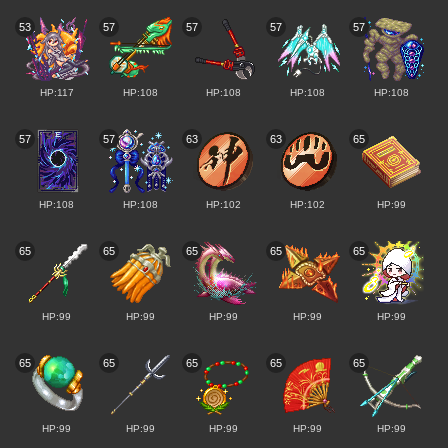
53
57
57
57
57
HP:117
HP:108
HP:108
HP:108
HP:108
57
57
63
63
65
HP:108
HP:108
HP:102
HP:102
HP:99
65
65
65
65
65
HP:99
HP:99
HP:99
HP:99
HP:99
65
65
65
65
65
HP:99
HP:99
HP:99
HP:99
HP:99