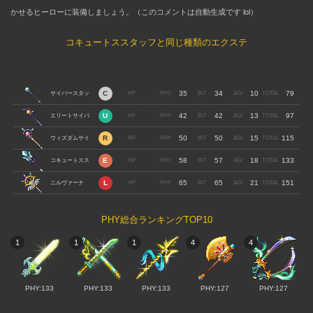
かせるヒーローに装備しましょう。（このコメントは自動生成です lol）
コキュートススタッフと同じ種類のエクステ
35
34
10
79
サイバースタッ
42
42
13
97
フ
エリートサイバ
50
50
15
115
ースタッフ
ウィズダムサイ
58
57
18
133
バースタッフ
コキュートスス
65
65
21
151
タッフ
ニルヴァーナ
PHY総合ランキングTOP10
1
1
1
4
4
PHY:133
PHY:133
PHY:133
PHY:127
PHY:127