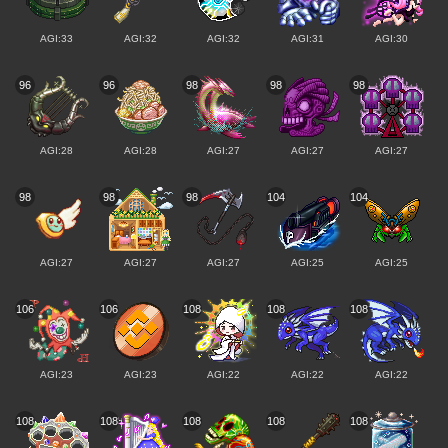
AGI:33
AGI:32
AGI:32
AGI:31
AGI:30
96
96
98
98
98
AGI:28
AGI:28
AGI:27
AGI:27
AGI:27
98
98
98
104
104
AGI:27
AGI:27
AGI:27
AGI:25
AGI:25
106
106
108
108
108
AGI:23
AGI:23
AGI:22
AGI:22
AGI:22
108
108
108
108
108