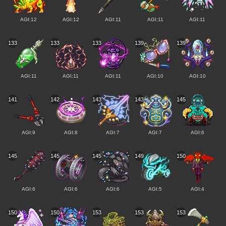
AGI:12
AGI:12
AGI:11
AGI:11
AGI:11
133
133
133
139
139
AGI:11
AGI:11
AGI:11
AGI:10
AGI:10
141
142
143
143
145
AGI:9
AGI:8
AGI:7
AGI:7
AGI:6
145
145
145
149
150
AGI:6
AGI:6
AGI:6
AGI:5
AGI:4
150
150
153
153
153