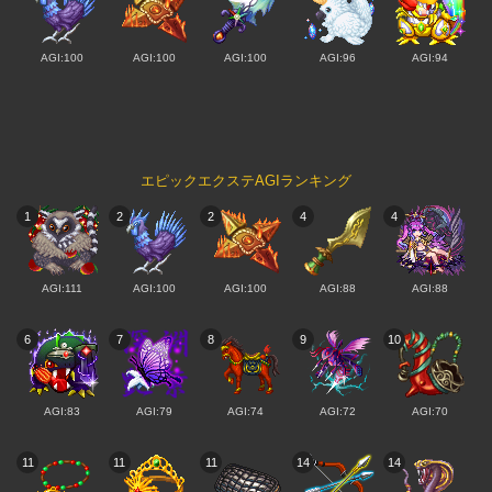
AGI:100
AGI:100
AGI:100
AGI:96
AGI:94
エピックエクステAGIランキング
1
2
2
4
4
AGI:111
AGI:100
AGI:100
AGI:88
AGI:88
6
7
8
9
10
AGI:83
AGI:79
AGI:74
AGI:72
AGI:70
11
11
11
14
14