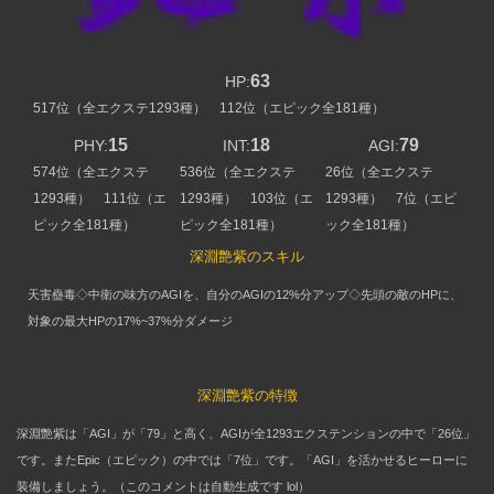
63
HP:
517位（全エクステ1293種） 112位（エピック全181種）
15
18
79
PHY:
INT:
AGI:
574位（全エクステ
536位（全エクステ
26位（全エクステ
1293種） 111位（エ
1293種） 103位（エ
1293種） 7位（エピ
ピック全181種）
ピック全181種）
ック全181種）
深淵艶紫のスキル
天害蠱毒◇中衛の味方のAGIを、自分のAGIの12%分アップ◇先頭の敵のHPに、
対象の最大HPの17%~37%分ダメージ
深淵艶紫の特徴
深淵艶紫は「AGI」が「79」と高く、AGIが全1293エクステンションの中で「26位」
です。またEpic（エピック）の中では「7位」です。「AGI」を活かせるヒーローに
装備しましょう。（このコメントは自動生成です lol）