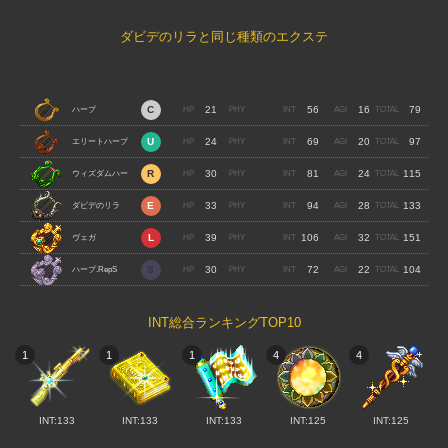
ダビデのリラと同じ種類のエクステ
21
56
16
79
ハープ
24
69
20
97
エリートハープ
30
81
24
115
ウィズダムハー
33
94
28
133
プ
ダビデのリラ
39
106
32
151
ヴェガ
30
72
22
104
ハープ.RepS
INT総合ランキングTOP10
1
1
1
4
4
INT:133
INT:133
INT:133
INT:125
INT:125