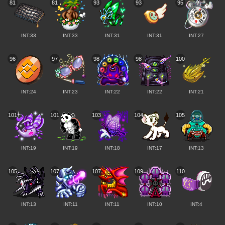
81
81
93
93
95
INT:33
INT:33
INT:31
INT:31
INT:27
96
97
98
98
100
INT:24
INT:23
INT:22
INT:22
INT:21
101
101
103
104
105
INT:19
INT:19
INT:18
INT:17
INT:13
105
107
107
109
110
INT:13
INT:11
INT:11
INT:10
INT:4