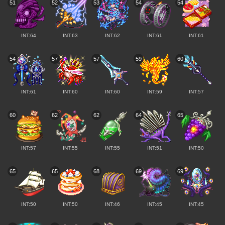
51
52
53
54
54
INT:64
INT:63
INT:62
INT:61
INT:61
54
57
57
59
60
INT:61
INT:60
INT:60
INT:59
INT:57
60
62
62
64
65
INT:57
INT:55
INT:55
INT:51
INT:50
65
65
68
69
69
INT:50
INT:50
INT:46
INT:45
INT:45