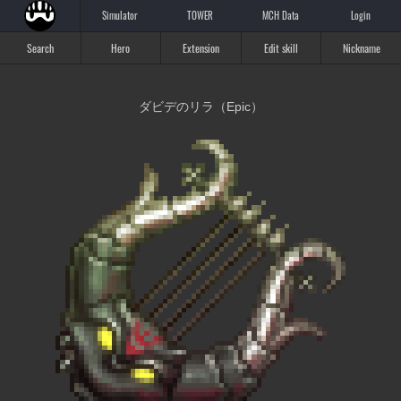
Simulator
TOWER
MCH Data
Login
Search
Hero
Extension
Edit skill
Nickname
ダビデのリラ（Epic）