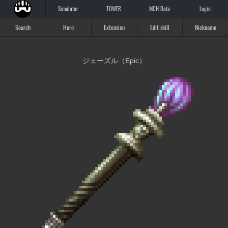
Simulator
TOWER
MCH Data
Login
Search
Hero
Extension
Edit skill
Nickname
ジェーズル（Epic）