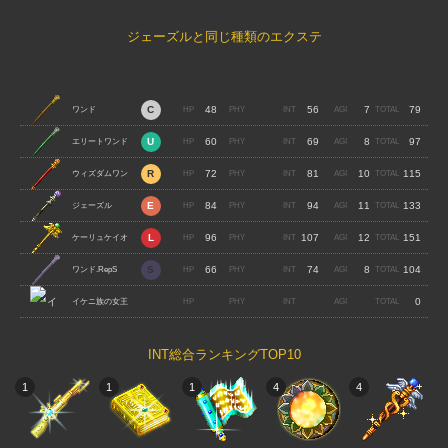
ジェーズルと同じ種類のエクステ
48
56
7
79
ワンド
60
69
8
97
エリートワンド
72
81
10
115
ウィズダムワン
84
94
11
133
ド
ジェーズル
96
107
12
151
ケーリュケイオ
66
74
8
104
ン
ワンド.RepS
0
イケニ族の女王
INT総合ランキングTOP10
1
1
1
4
4