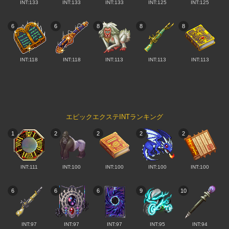
INT:133
INT:133
INT:133
INT:125
INT:125
6
6
8
8
8
INT:118
INT:118
INT:113
INT:113
INT:113
エピックエクステINTランキング
1
2
2
2
2
INT:111
INT:100
INT:100
INT:100
INT:100
6
6
6
9
10
INT:97
INT:97
INT:97
INT:95
INT:94