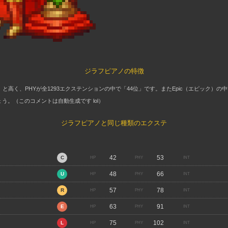
ジラフピアノの特徴
」と高く、PHYが全1293エクステンションの中で「44位」です。またEpic（エピック）の中
う。（このコメントは自動生成です lol）
ジラフピアノと同じ種類のエクステ
42
53
48
66
57
78
63
91
75
102