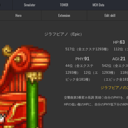
Simulator
TOWER
MCH Data
Hero
Extension
Edit skill
ジラフピアノ（Epic）
63
HP:
517位（全エクステ1293種） 112位
91
21
PHY:
AGI:
44位（全エクステ
542位（全エク
1293種） 12位（エ
1293種） 118
ピック全181種）
（エピック全18
ジラフピアノの
交響曲第3番変ホ長調 英雄◇自分のPHYを、
HPの低い敵のHPに、自分のPHY低下分の60