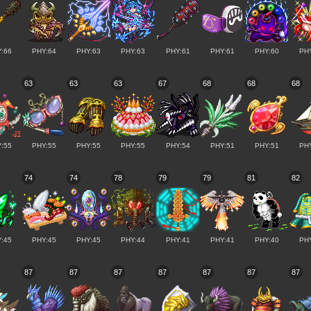
:66
PHY:64
PHY:63
PHY:63
PHY:61
PHY:61
PHY:60
PH
63
63
63
67
68
68
68
:55
PHY:55
PHY:55
PHY:55
PHY:54
PHY:51
PHY:51
PH
74
74
78
79
79
81
82
:45
PHY:45
PHY:45
PHY:44
PHY:41
PHY:41
PHY:40
PH
87
87
87
87
87
87
87