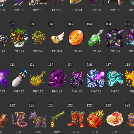
:33
PHY:33
PHY:33
PHY:33
PHY:33
PHY:33
PHY:33
PH
87
101
102
103
104
104
106
:33
PHY:33
PHY:32
PHY:31
PHY:24
PHY:22
PHY:22
PH
111
111
114
114
116
117
118
:15
PHY:15
PHY:15
PHY:13
PHY:13
PHY:12
PHY:6
PH
122
122
122
122
122
122
122
Y:
PHY:
PHY:
PHY:
PHY:
PHY:
PHY:
P