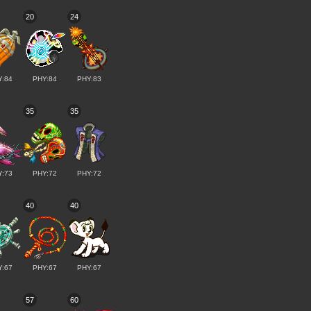
20
24
Y:84
PHY:84
PHY:83
35
35
Y:73
PHY:72
PHY:72
40
40
Y:67
PHY:67
PHY:67
57
60