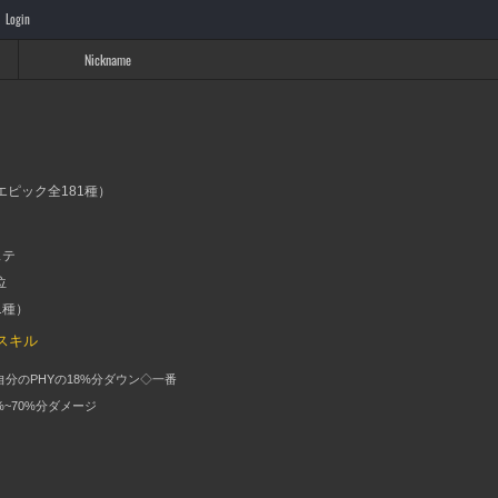
Login
Nickname
（エピック全181種）
ステ
位
1種）
スキル
自分のPHYの18%分ダウン◇一番
%~70%分ダメージ