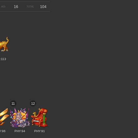
16
104
:113
11
12
Y:96
PHY:94
PHY:91