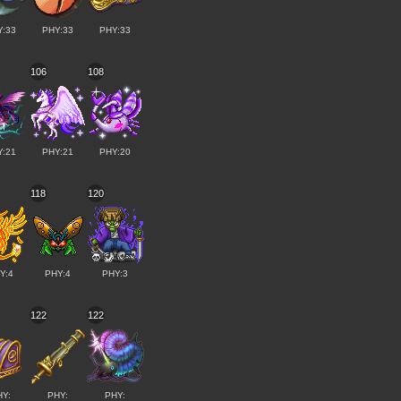
Y:33
PHY:33
PHY:33
106
108
Y:21
PHY:21
PHY:20
118
120
Y:4
PHY:4
PHY:3
122
122
HY:
PHY:
PHY: