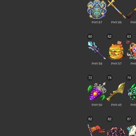
PHY:67
PHY:66
PHY
60
62
63
PHY:58
PHY:57
PHY
72
74
74
PHY:50
PHY:45
PHY
82
82
87