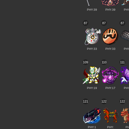
PHY:39
PHY:39
PHY
87
87
87
PHY:33
PHY:33
PHY
109
110
111
PHY:19
PHY:17
PHY
121
122
122
PHY:1
PHY:
PH