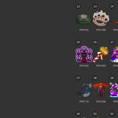
12
14
14
PHY:91
PHY:88
PHY
25
26
27
PHY:82
PHY:80
PHY
37
38
38
PHY:70
PHY:69
PHY
40
50
50