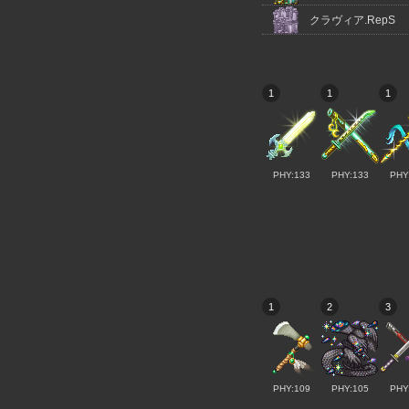
クラヴィア.RepS
1
1
1
PHY:133
PHY:133
PHY
1
2
3
PHY:109
PHY:105
PHY