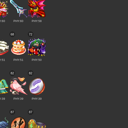
Y:60
PHY:60
PHY:58
68
72
Y:51
PHY:51
PHY:50
82
82
Y:39
PHY:39
PHY:39
87
87