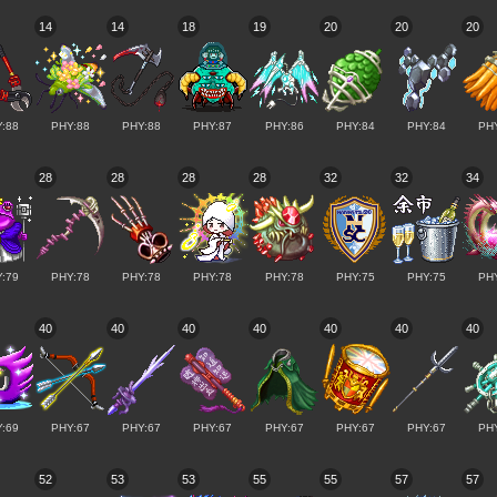
14
14
18
19
20
20
20
:88
PHY:88
PHY:88
PHY:87
PHY:86
PHY:84
PHY:84
PH
28
28
28
28
32
32
34
:79
PHY:78
PHY:78
PHY:78
PHY:78
PHY:75
PHY:75
PH
40
40
40
40
40
40
40
:69
PHY:67
PHY:67
PHY:67
PHY:67
PHY:67
PHY:67
PH
52
53
53
55
55
57
57