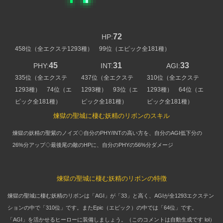
72
HP:
458位（全エクステ1293種） 99位（エピック全181種）
45
31
33
PHY:
INT:
AGI:
335位（全エクステ
437位（全エクステ
310位（全エクステ
1293種） 74位（エ
1293種） 93位（エ
1293種） 64位（エ
ピック全181種）
ピック全181種）
ピック全181種）
煉獄の聖城に棲む妖精のリボンのスキル
煉獄の妖精の聖紫のノイズ◇自分のPHY/INTの高い方を、自分のAGI低下分の
26%分アップ◇最後尾の敵のHPに、自分のPHYの56%分ダメージ
煉獄の聖城に棲む妖精のリボンの特徴
煉獄の聖城に棲む妖精のリボンは「AGI」が「33」と高く、AGIが全1293エクステン
ションの中で「310位」です。またEpic（エピック）の中では「64位」です。
「AGI」を活かせるヒーローに装備しましょう。（このコメントは自動生成です lol）