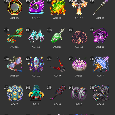
129
129
131
131
133
AGI:15
AGI:15
AGI:12
AGI:12
AGI:11
133
133
133
133
133
AGI:11
AGI:11
AGI:11
AGI:11
AGI:11
139
139
141
142
143
AGI:10
AGI:10
AGI:9
AGI:8
AGI:7
143
145
145
145
145
AGI:7
AGI:6
AGI:6
AGI:6
AGI:6