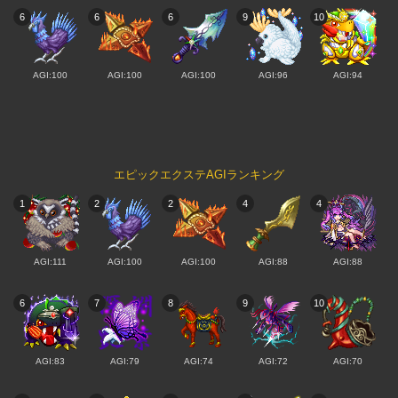
6
6
6
9
10
AGI:100
AGI:100
AGI:100
AGI:96
AGI:94
エピックエクステAGIランキング
1
2
2
4
4
AGI:111
AGI:100
AGI:100
AGI:88
AGI:88
6
7
8
9
10
AGI:83
AGI:79
AGI:74
AGI:72
AGI:70