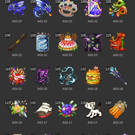
108
108
108
108
108
AGI:22
AGI:22
AGI:22
AGI:22
AGI:22
108
108
108
108
118
AGI:22
AGI:22
AGI:22
AGI:22
AGI:21
118
120
120
122
123
AGI:21
AGI:20
AGI:20
AGI:19
AGI:18
123
125
125
125
128
AGI:18
AGI:17
AGI:17
AGI:17
AGI:16