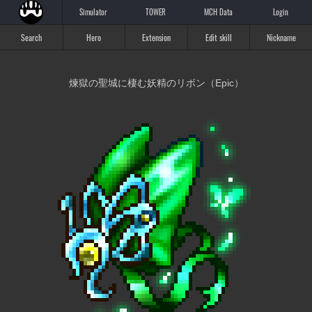
Simulator
TOWER
MCH Data
Login
Search
Hero
Extension
Edit skill
Nickname
煉獄の聖城に棲む妖精のリボン（Epic）