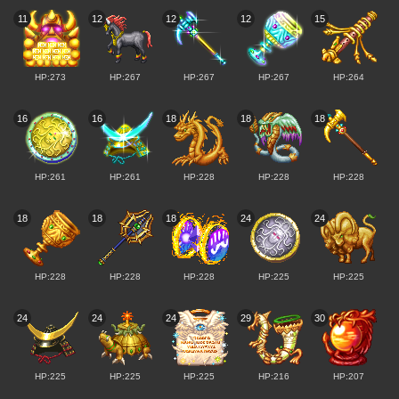
11
12
12
12
15
HP:273
HP:267
HP:267
HP:267
HP:264
16
16
18
18
18
HP:261
HP:261
HP:228
HP:228
HP:228
18
18
18
24
24
HP:228
HP:228
HP:228
HP:225
HP:225
24
24
24
29
30
HP:225
HP:225
HP:225
HP:216
HP:207