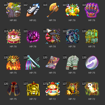
107
112
113
113
113
HP:90
HP:81
HP:78
HP:78
HP:78
113
113
113
113
120
HP:78
HP:78
HP:78
HP:78
HP:75
120
120
120
120
120
HP:75
HP:75
HP:75
HP:75
HP:75
120
127
127
127
127
HP:75
HP:72
HP:72
HP:72
HP:72