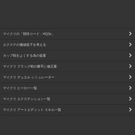
マイクリの「招待コード：HQ3z」
エクステの価値低下を考える
カップ戦をよくする為の提案
マイクリ フラッグ戦の勝手に修正案
マイクリ デュエル シミュレーター
マイクリ ヒーロー一覧
マイクリ エクステンション一覧
マイクリ アートエディット スキル一覧