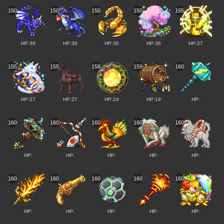
150
150
150
150
155
HP:36
HP:36
HP:36
HP:36
HP:27
155
155
158
159
160
HP:27
HP:27
HP:24
HP:18
HP:
160
160
160
160
160
HP:
HP:
HP:
HP:
HP:
160
160
160
160
160
HP:
HP:
HP:
HP:
HP: