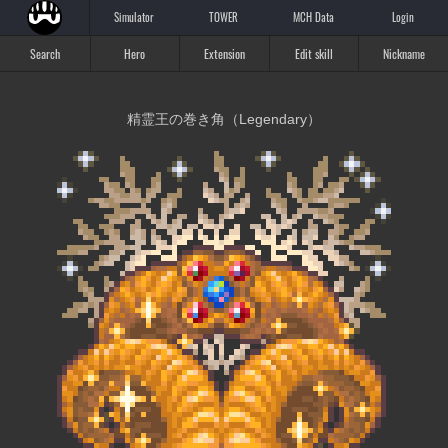
Simulator
TOWER
MCH Data
Login
Search
Hero
Extension
Edit skill
Nickname
精霊王の巻き角（Legendary）