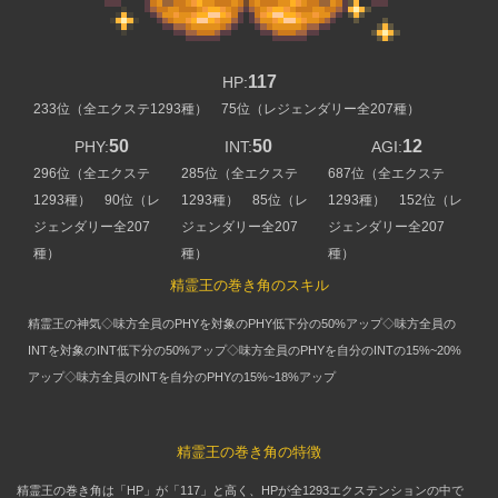
117
HP:
233位（全エクステ1293種） 75位（レジェンダリー全207種）
50
50
12
PHY:
INT:
AGI:
296位（全エクステ
285位（全エクステ
687位（全エクステ
1293種） 90位（レ
1293種） 85位（レ
1293種） 152位（レ
ジェンダリー全207
ジェンダリー全207
ジェンダリー全207
種）
種）
種）
精霊王の巻き角のスキル
精霊王の神気◇味方全員のPHYを対象のPHY低下分の50%アップ◇味方全員の
INTを対象のINT低下分の50%アップ◇味方全員のPHYを自分のINTの15%~20%
アップ◇味方全員のINTを自分のPHYの15%~18%アップ
精霊王の巻き角の特徴
精霊王の巻き角は「HP」が「117」と高く、HPが全1293エクステンションの中で