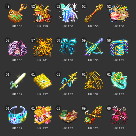
49
52
52
52
52
HP:153
HP:150
HP:150
HP:150
HP:150
52
57
58
59
59
HP:150
HP:141
HP:138
HP:135
HP:135
61
61
61
61
61
HP:132
HP:132
HP:132
HP:132
HP:132
61
61
61
69
69
HP:132
HP:132
HP:132
HP:123
HP:123