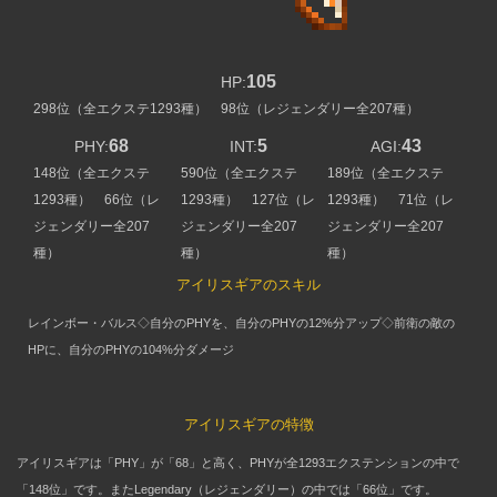
105
HP:
298位（全エクステ1293種） 98位（レジェンダリー全207種）
68
5
43
PHY:
INT:
AGI:
148位（全エクステ
590位（全エクステ
189位（全エクステ
1293種） 66位（レ
1293種） 127位（レ
1293種） 71位（レ
ジェンダリー全207
ジェンダリー全207
ジェンダリー全207
種）
種）
種）
アイリスギアのスキル
レインボー・バルス◇自分のPHYを、自分のPHYの12%分アップ◇前衛の敵の
HPに、自分のPHYの104%分ダメージ
アイリスギアの特徴
アイリスギアは「PHY」が「68」と高く、PHYが全1293エクステンションの中で
「148位」です。またLegendary（レジェンダリー）の中では「66位」です。