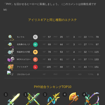
「PHY」を活かせるヒーローに装備しましょう。（このコメントは自動生成です
lol）
アイリスギアと同じ種類のエクステ
57
35
3
22
79
モノクル
69
44
3
27
97
名執事のモノク
78
53
4
32
115
ル
怪盗紳士の片眼
93
61
4
37
133
鏡
MCHスカウター
105
68
5
43
151
アイリスギア
0
ゴロゴロパンチ
PHY総合ランキングTOP10
1
1
1
4
4