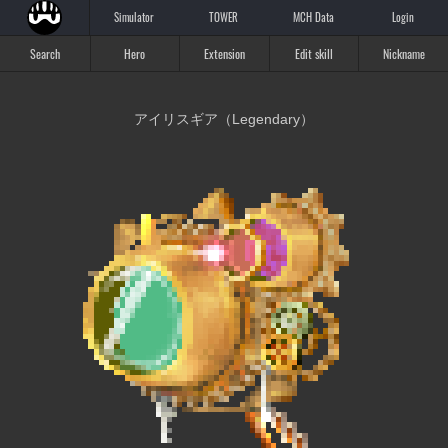
Simulator
TOWER
MCH Data
Login
Search
Hero
Extension
Edit skill
Nickname
アイリスギア（Legendary）