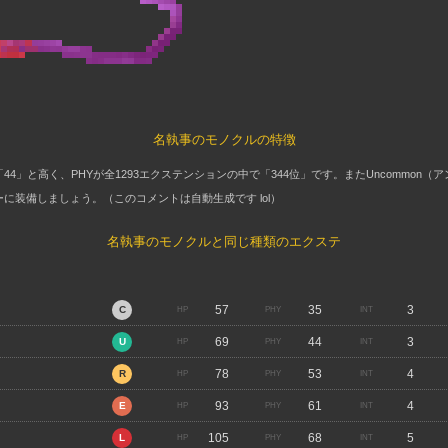
名執事のモノクルの特徴
44」と高く、PHYが全1293エクステンションの中で「344位」です。またUncommon（
に装備しましょう。（このコメントは自動生成です lol）
名執事のモノクルと同じ種類のエクステ
57
35
3
69
44
3
78
53
4
93
61
4
105
68
5