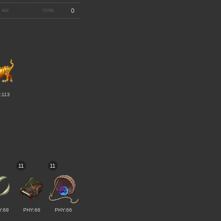
0
:113
11
11
Y:69
PHY:66
PHY:66