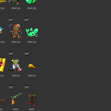
Y:24
PHY:24
PHY:24
107
107
Y:15
PHY:14
PHY:14
118
118
Y:3
PHY:3
PHY:3
122
122
HY:
PHY:
PHY: