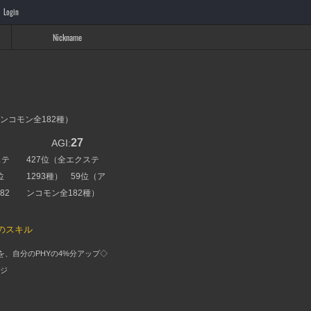
Login
Nickname
アンコモン全182種）
27
AGI:
ステ
427位（全エクステ
位
1293種） 59位（ア
82
ンコモン全182種）
のスキル
を、自分のPHYの4%分アップ◇
ージ