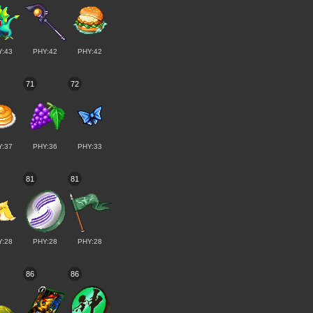
Y:43
PHY:42
PHY:42
71
72
Y:37
PHY:36
PHY:33
81
81
Y:28
PHY:28
PHY:28
86
86