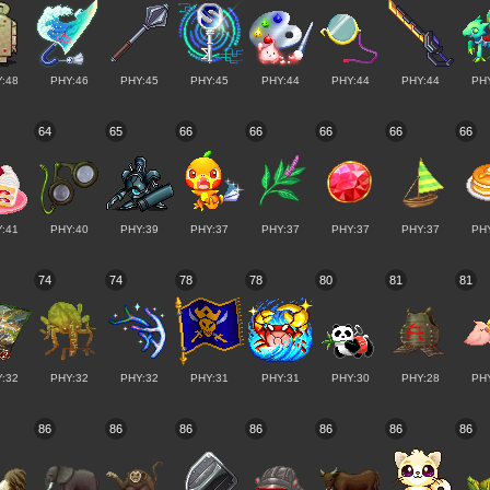
:48
PHY:46
PHY:45
PHY:45
PHY:44
PHY:44
PHY:44
PH
64
65
66
66
66
66
66
:41
PHY:40
PHY:39
PHY:37
PHY:37
PHY:37
PHY:37
PH
74
74
78
78
80
81
81
:32
PHY:32
PHY:32
PHY:31
PHY:31
PHY:30
PHY:28
PH
86
86
86
86
86
86
86