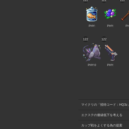
122
122
122
PHY:
PHY:
PH
122
122
PHY:0
PHY:
マイクリの「招待コード：HQ3z
エクステの価値低下を考える
カップ戦をよくする為の提案