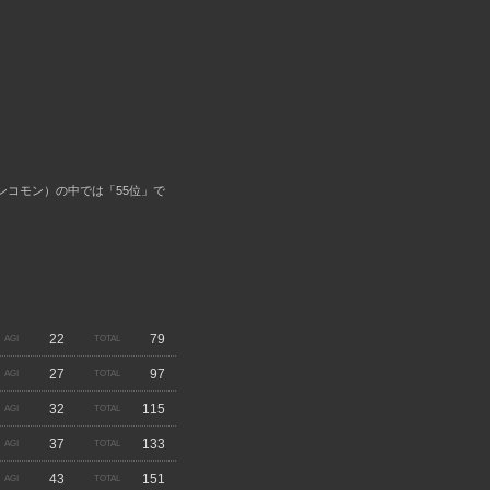
アンコモン）の中では「55位」で
22
79
27
97
32
115
37
133
43
151