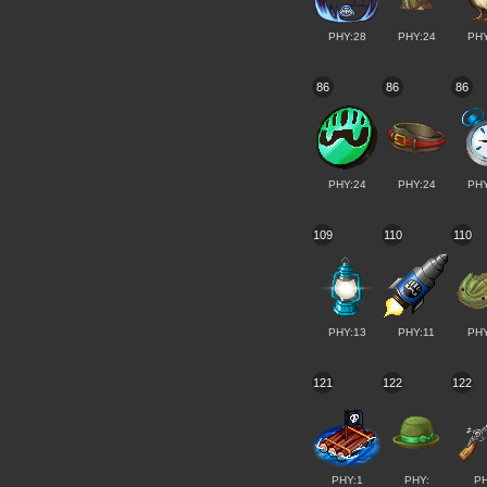
PHY:28
PHY:24
PHY
86
86
86
PHY:24
PHY:24
PHY
109
110
110
PHY:13
PHY:11
PHY
121
122
122
PHY:1
PHY:
PH