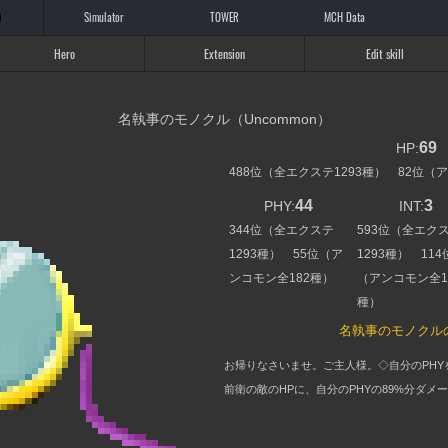
Simulator
TOWER
MCH Data
Hero
Extension
Edit skill
名執事のモノクル（Uncommon）
69
HP:
488位（全エクステ1293種） 82位（
44
3
PHY:
INT:
344位（全エクステ
593位（全エク
1293種） 55位（ア
1293種） 114
ンコモン全182種）
（アンコモン全1
種）
名執事のモノクル
お帰りなさいませ。ご主人様。◇自分のPHY
前衛の敵のHPに、自分のPHYの89%分ダメ