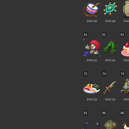
PHY:48
PHY:48
PHY
61
61
61
PHY:41
PHY:41
PHY
72
74
74
PHY:33
PHY:32
PHY
81
86
86