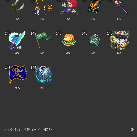
HP:
HP:
HP:
HP:
HP:
145
145
145
145
145
HP:
HP:
HP:
HP:
HP:
145
145
HP:
HP:
マイクリの「招待コード：HQ3z」