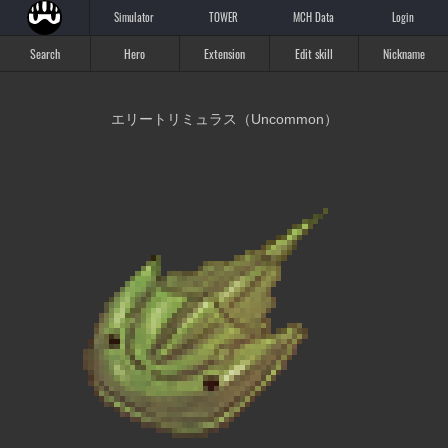
Simulator
TOWER
MCH Data
Login
Search
Hero
Extension
Edit skill
Nickname
エリートリミュラス（Uncommon）