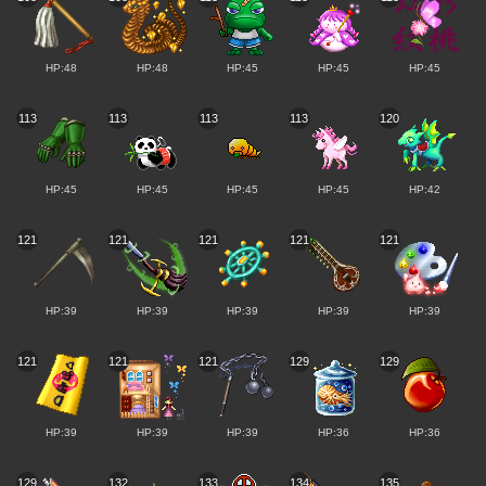
HP:48
HP:48
HP:45
HP:45
HP:45
113
113
113
113
120
HP:45
HP:45
HP:45
HP:45
HP:42
121
121
121
121
121
HP:39
HP:39
HP:39
HP:39
HP:39
121
121
121
129
129
HP:39
HP:39
HP:39
HP:36
HP:36
129
132
133
134
135