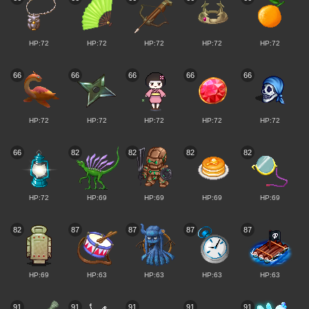
HP:72
HP:72
HP:72
HP:72
HP:72
66
66
66
66
66
HP:72
HP:72
HP:72
HP:72
HP:72
66
82
82
82
82
HP:72
HP:69
HP:69
HP:69
HP:69
82
87
87
87
87
HP:69
HP:63
HP:63
HP:63
HP:63
91
91
91
91
91