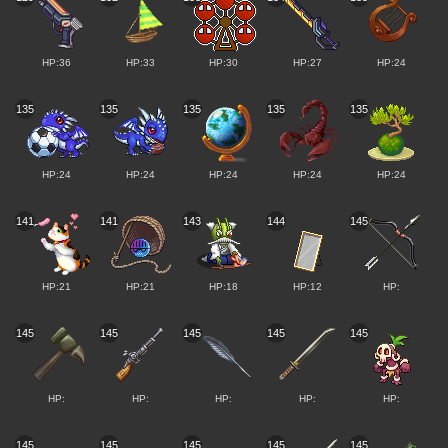
HP:36
HP:33
HP:30
HP:27
HP:24
135
135
135
135
135
HP:24
HP:24
HP:24
HP:24
HP:24
141
141
143
144
145
HP:21
HP:21
HP:18
HP:12
HP:
145
145
145
145
145
HP:
HP:
HP:
HP:
HP:
145
145
145
145
145