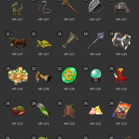
HP:147
HP:147
HP:147
HP:147
HP:147
11
11
11
19
19
HP:147
HP:147
HP:147
HP:144
HP:144
19
22
22
24
25
HP:144
HP:138
HP:138
HP:135
HP:132
26
26
26
26
26
HP:123
HP:123
HP:123
HP:123
HP:123
26
32
32
32
35