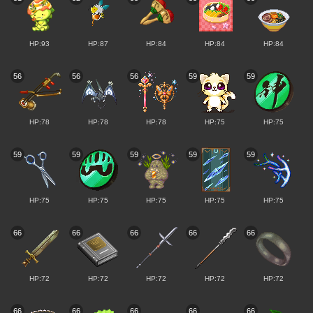
HP:93
HP:87
HP:84
HP:84
HP:84
56
56
56
59
59
HP:78
HP:78
HP:78
HP:75
HP:75
59
59
59
59
59
HP:75
HP:75
HP:75
HP:75
HP:75
66
66
66
66
66
HP:72
HP:72
HP:72
HP:72
HP:72
66
66
66
66
66