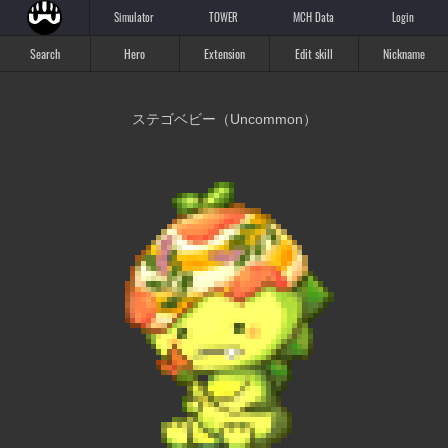
Simulator
TOWER
MCH Data
Login
Search
Hero
Extension
Edit skill
Nickname
ステゴベビー（Uncommon）