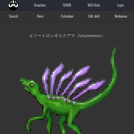
Simulator
TOWER
MCH Data
Login
Search
Hero
Extension
Edit skill
Nickname
エリートロンギスクアマ（Uncommon）