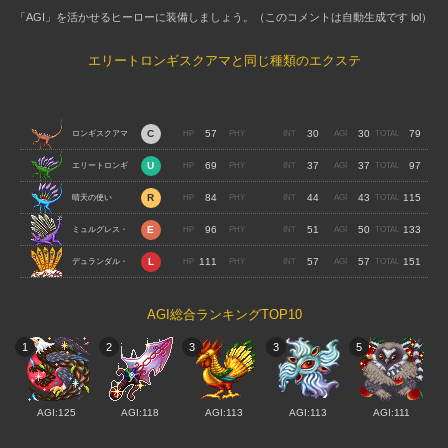
「AGI」を活かせるヒーローに装備しましょう。（このコメントは自動生成です lol）
エリートロンギスクアマと同じ種類のエクステ
57
30
30
79
ロンギスクアマ
69
37
37
97
エリートロンギ
84
44
43
115
スクアマ
晴天の使い
96
51
50
133
ミュルグレス・
111
57
57
151
スクアマ
デュランダル・
ドラゴン
AGI総合ランキングTOP10
1
2
3
3
5
AGI:125
AGI:118
AGI:113
AGI:113
AGI:111