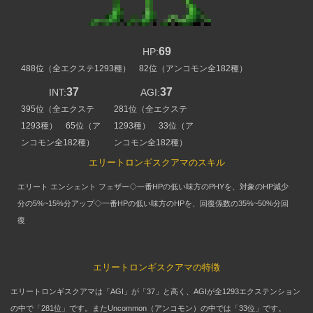
69
HP:
488位（全エクステ1293種） 82位（アンコモン全182種）
37
37
INT:
AGI:
395位（全エクステ
281位（全エクステ
1293種） 65位（ア
1293種） 33位（ア
ンコモン全182種）
ンコモン全182種）
エリートロンギスクアマのスキル
エリート エンシェント フェザー◇一番HPの低い味方のPHYを、対象のHP減少
分の5%~15%分アップ◇一番HPの低い味方のHPを、回復係数の35%~50%分回
復
エリートロンギスクアマの特徴
エリートロンギスクアマは「AGI」が「37」と高く、AGIが全1293エクステンション
の中で「281位」です。またUncommon（アンコモン）の中では「33位」です。