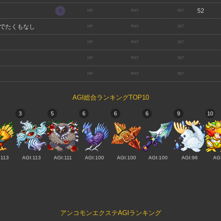
52
でたくもなし
AGI総合ランキングTOP10
3
5
6
6
6
9
10
:113
AGI:113
AGI:111
AGI:100
AGI:100
AGI:100
AGI:96
AG
アンコモンエクステAGIランキング