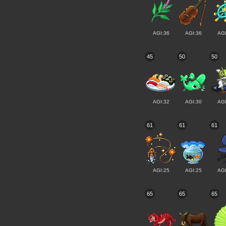
AGI:36
AGI:36
AGI
45
50
50
AGI:32
AGI:30
AGI
61
61
61
AGI:25
AGI:25
AGI
65
65
65