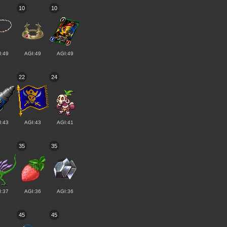
10
10
I:49
AGI:49
AGI:49
22
24
I:43
AGI:43
AGI:41
35
35
I:37
AGI:36
AGI:36
45
45