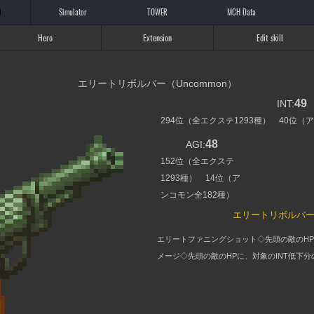
Simulator
TOWER
MCH Data
Hero
Extension
Edit skill
エリートリボルバー（Uncommon）
49
INT:
294位（全エクステ1293種） 40位（
48
AGI:
152位（全エクステ
1293種） 14位（ア
ンコモン全182種）
エリートリボルバ
エリートファニングショット◇先頭の敵のHPに
メージ◇先頭の敵のHPに、対象のINT低下分の