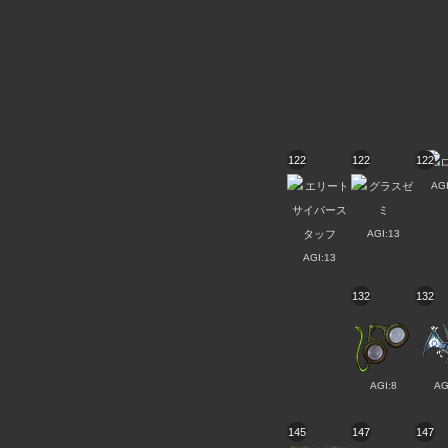
122
122
122
AGI
AGI:13
AGI:13
132
132
AGI:8
AG
145
147
147