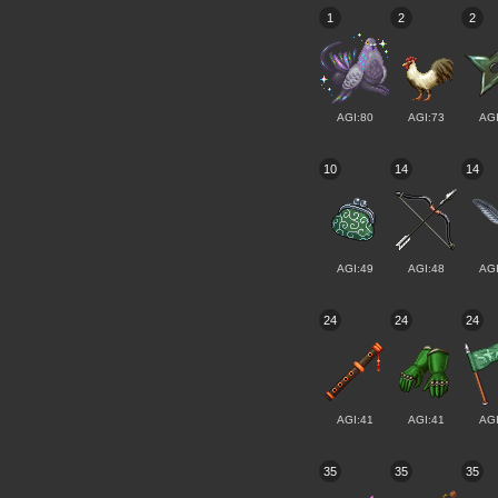
1
2
2
AGI:80
AGI:73
AGI
10
14
14
AGI:49
AGI:48
AGI
24
24
24
AGI:41
AGI:41
AGI
35
35
35