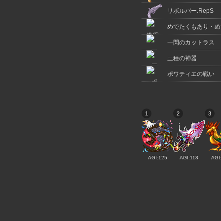
リボルバー.RepS
めでたくもあり・め
一閃のカットラス
三種の神器
ポワティエの戦い
1
2
3
AGI:125
AGI:118
AGI