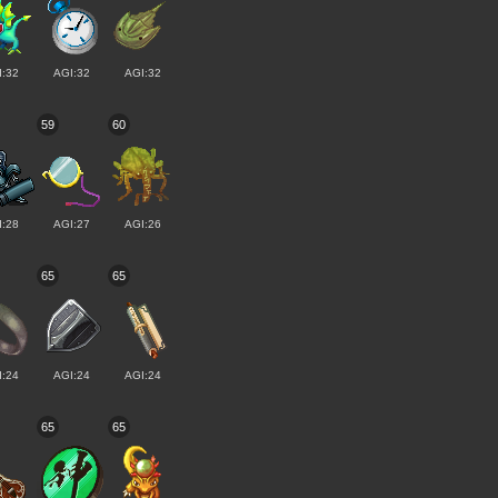
I:32
AGI:32
AGI:32
59
60
I:28
AGI:27
AGI:26
65
65
I:24
AGI:24
AGI:24
65
65