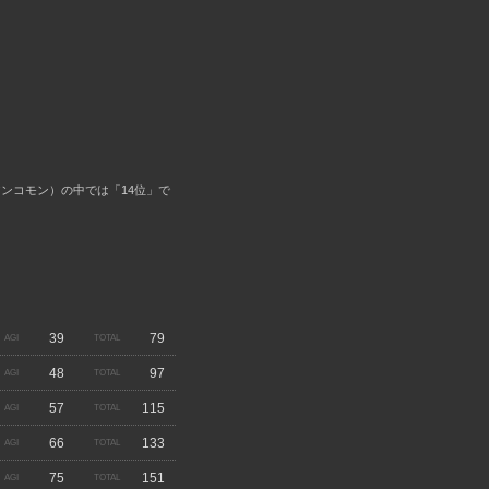
（アンコモン）の中では「14位」で
39
79
48
97
57
115
66
133
75
151