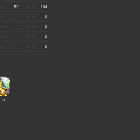
52
104
0
0
0
0
I:94