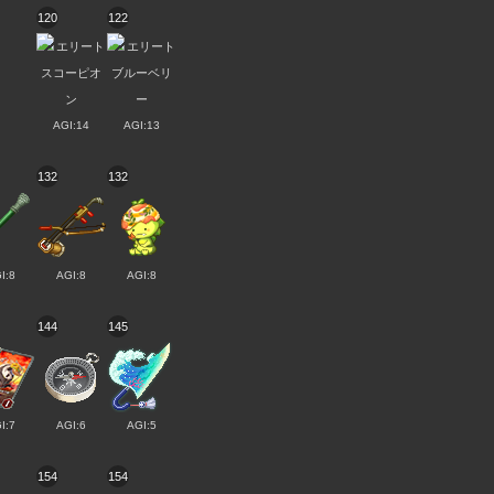
120
122
AGI:14
AGI:13
132
132
I:8
AGI:8
AGI:8
144
145
I:7
AGI:6
AGI:5
154
154