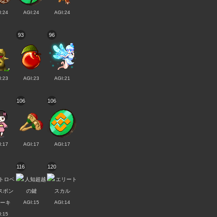
I:24
AGI:24
AGI:24
93
96
I:23
AGI:23
AGI:21
106
106
I:17
AGI:17
AGI:17
116
120
AGI:15
AGI:14
I:15