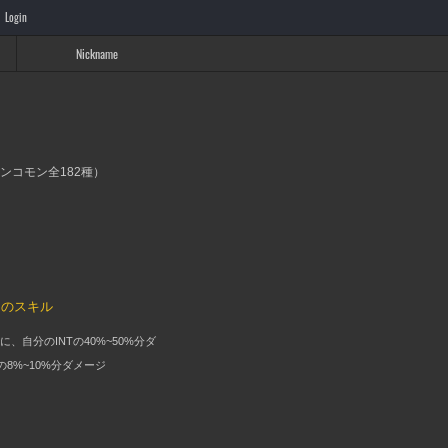
Login
Nickname
アンコモン全182種）
ーのスキル
、自分のINTの40%~50%分ダ
8%~10%分ダメージ