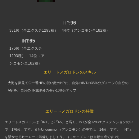
96
HP:
331位（全エクステ1293種） 44位（アンコモン全182種）
65
INT:
176位（全エクステ
1293種） 14位（ア
ンコモン全182種）
エリートメガロドンのスキル
大海を夢見て◇一番HPの低い敵のHPに、自分のINTの35%分ダメージ◇自分の
AGIを、自分のHP減少分の4%~16%分アップ
エリートメガロドンの特徴
エリートメガロドンは「INT」が「65」と高く、INTが全1293エクステンションの中
で「176位」です。またUncommon（アンコモン）の中では「14位」です。「INT」
を活かせるヒーローに装備しましょう。（このコメントは自動生成です lol）