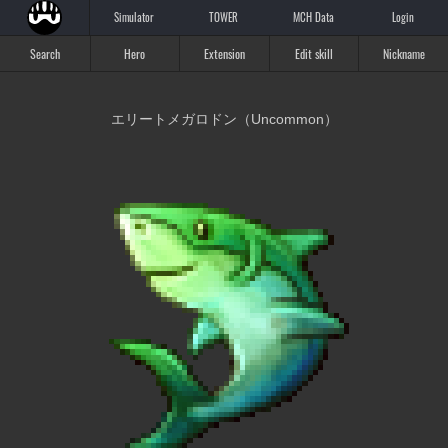
Simulator
TOWER
MCH Data
Login
Search
Hero
Extension
Edit skill
Nickname
エリートメガロドン（Uncommon）