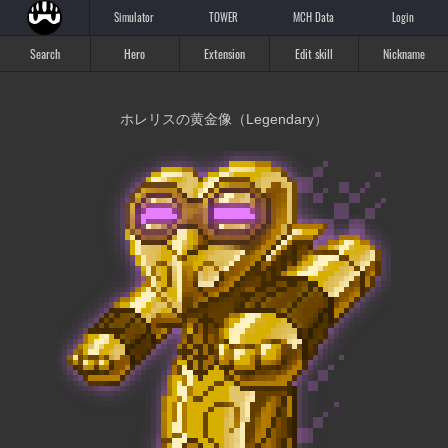
Simulator
TOWER
MCH Data
Login
Search
Hero
Extension
Edit skill
Nickname
ホレリスの黄金像（Legendary）