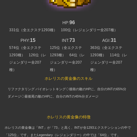
96
HP:
331位（全エクステ1293種） 100位（レジェンダリー全207種）
15
73
31
PHY:
INT:
AGI:
574位（全エクステ
125位（全エクステ
363位（全エクステ
1293種） 126位（レ
1293種） 64位（レ
1293種） 114位（レ
ジェンダリー全207
ジェンダリー全207
ジェンダリー全207
種）
種）
種）
ホレリスの黄金像のスキル
リファクタリング バイオレットキング◇後衛の敵のHPに、自分のINTの65%分
ダメージ◇最後尾の敵のHPに、自分のINTの45%分ダメージ
ホレリスの黄金像の特徴
ホレリスの黄金像は「INT」が「73」と高く、INTが全1293エクステンションの中で
「125位」です。またLegendary（レジェンダリー）の中では「64位」です。