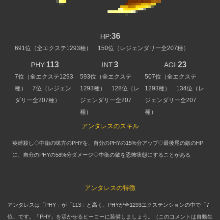
36
HP:
691位（全エクステ1293種） 150位（レジェンダリー全207種）
113
3
23
PHY:
INT:
AGI:
7位（全エクステ1293
593位（全エクステ
507位（全エクステ
種） 7位（レジェン
1293種） 128位（レ
1293種） 134位（レ
ダリー全207種）
ジェンダリー全207
ジェンダリー全207
種）
種）
アンタレスのスキル
英雄殺し◇中衛の味方のPHYを、自分のPHYの15%分アップ◇最後尾の敵のHP
に、自分のPHYの58%分ダメージ◇中衛の敵を恐怖状態にすることがある
アンタレスの特徴
アンタレスは「PHY」が「113」と高く、PHYが全1293エクステンションの中で「7
位」です。「PHY」を活かせるヒーローに装備しましょう。（このコメントは自動生