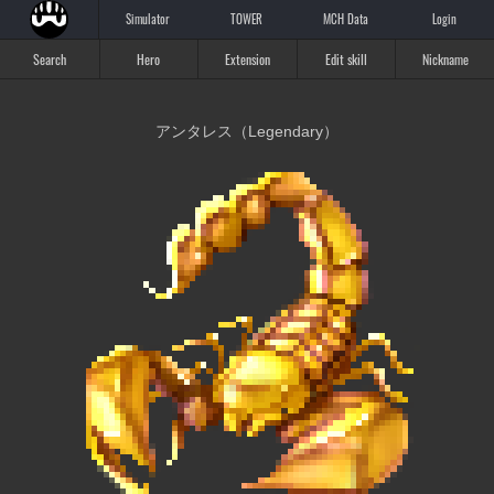
Simulator
TOWER
MCH Data
Login
Search
Hero
Extension
Edit skill
Nickname
アンタレス（Legendary）