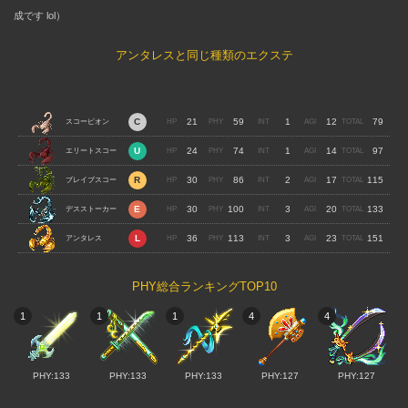
成です lol）
アンタレスと同じ種類のエクステ
21
59
1
12
79
スコーピオン
24
74
1
14
97
エリートスコー
30
86
2
17
115
ピオン
ブレイブスコー
30
100
3
20
133
ピオン
デスストーカー
36
113
3
23
151
アンタレス
PHY総合ランキングTOP10
1
1
1
4
4
PHY:133
PHY:133
PHY:133
PHY:127
PHY:127