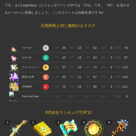
です。またLegendary（レジェンダリー）の中では「27位」です。「INT」を活かせ
るヒーローに装備しましょう。（このコメントは自動生成です lol）
天翔神馬と同じ種類のエクステ
36
12
52
3
79
べびぺが
45
16
63
3
97
ちびぺが
57
18
74
4
115
フォーチュン ペ
63
21
87
4
133
ガサス
紫雲の天馬
72
24
98
5
151
天翔神馬
0
Punks Not Dead
INT総合ランキングTOP10
1
1
1
4
4