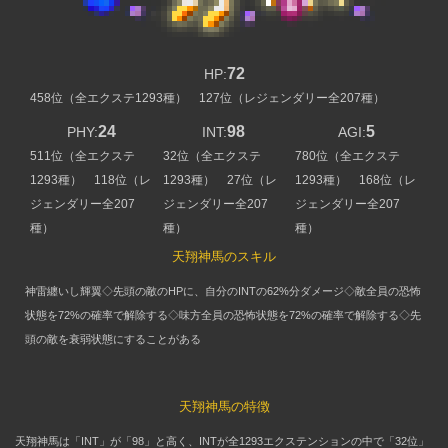
72
HP:
458位（全エクステ1293種） 127位（レジェンダリー全207種）
24
98
5
PHY:
INT:
AGI:
511位（全エクステ
32位（全エクステ
780位（全エクステ
1293種） 118位（レ
1293種） 27位（レ
1293種） 168位（レ
ジェンダリー全207
ジェンダリー全207
ジェンダリー全207
種）
種）
種）
天翔神馬のスキル
神雷纏いし輝翼◇先頭の敵のHPに、自分のINTの62%分ダメージ◇敵全員の恐怖
状態を72%の確率で解除する◇味方全員の恐怖状態を72%の確率で解除する◇先
頭の敵を衰弱状態にすることがある
天翔神馬の特徴
天翔神馬は「INT」が「98」と高く、INTが全1293エクステンションの中で「32位」