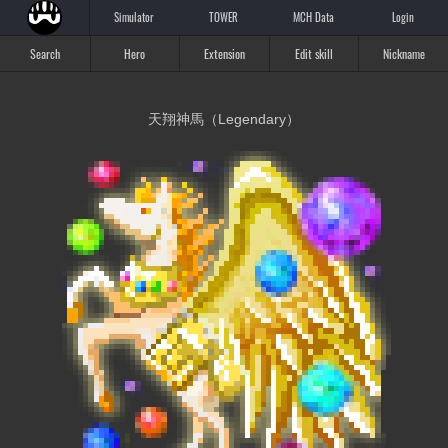
Simulator
TOWER
MCH Data
Login
Search
Hero
Extension
Edit skill
Nickname
天翔神馬（Legendary）