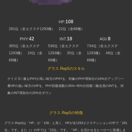
108
HP:
281位（全エクステ1293種） 22位（全68種）
42
18
8
PHY:
INT:
AGI:
365位（全エクステ
536位（全エクステ
734位（全エクステ
1293種） 24位（全
1293種） 35位（全
1293種） 48位（全
68種）
68種）
68種）
グラス.RepSのスキル
ゲイズ S◇最もPHYが高い味方のPHYを、対象のPHY増加分の16%分アップ◇一
番HPの低い味方のHPを、PHY回復係数の35%~45%分回復◇敵全員のINTを、対
象のINT増加分の25%分ダウン
グラス.RepSの特徴
グラス.RepSは「HP」が「108」と高く、HPが全1293エクステンションの中で「281
位」です。また（）の中では「22位」です。「HP」を活かせるヒーローに装備しま