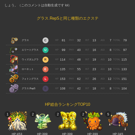
しょう。（このコメントは自動生成です lol）
グラス.RepSと同じ種類のエクステ
81
32
13
7
79
グラス
99
40
16
8
97
エリートグラス
114
48
19
10
115
ウィズダムグラ
135
55
23
10
133
ス
ローネット
153
62
26
12
151
フォトングラス
108
42
18
8
104
グラス.RepS
HP総合ランキングTOP10
1
2
2
2
5
HP:453
HP:399
HP:399
HP:399
HP:345