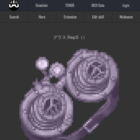
Simulator
TOWER
MCH Data
Login
Search
Hero
Extension
Edit skill
Nickname
グラス.RepS（）