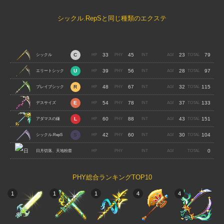
シックル.RepSと同じ種類のエクステ
33
45
23
79
シックル
39
56
28
97
エリートシック
48
67
32
115
ル
ブレイブシック
54
78
37
133
ル
デスサイズ
60
88
43
151
アダマスの鎌
42
60
30
104
シックル.RepS
0
日月切落、天地粉韲
PHY総合ランキングTOP10
1
1
1
4
4