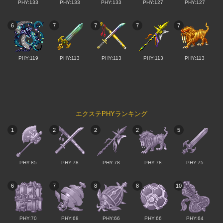
PHY:133
PHY:133
PHY:133
PHY:127
PHY:127
6
7
7
7
7
PHY:119
PHY:113
PHY:113
PHY:113
PHY:113
エクステPHYランキング
1
2
2
2
5
PHY:85
PHY:78
PHY:78
PHY:78
PHY:75
6
7
8
8
10
PHY:70
PHY:68
PHY:66
PHY:66
PHY:64