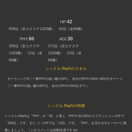
42
HP:
659位（全エクステ1293種） 42位（全68種）
60
30
PHY:
AGI:
206位（全エクステ
371位（全エクステ
1293種） 12位（全
1293種） 23位（全
68種）
68種）
シックル.RepSのスキル
モーウィングS◇一番PHYの低い敵のHPに、自分のPHYの50%~60%分ダメージ
◇一番PHYの低い敵のINTを、自分のPHYの5%分ダウン
シックル.RepSの特徴
シックル.RepSは「PHY」が「60」と高く、PHYが全1293エクステンションの中で
「206位」です。また（）の中では「12位」です。「PHY」を活かせるヒーローに装
備しましょう。（このコメントは自動生成です lol）