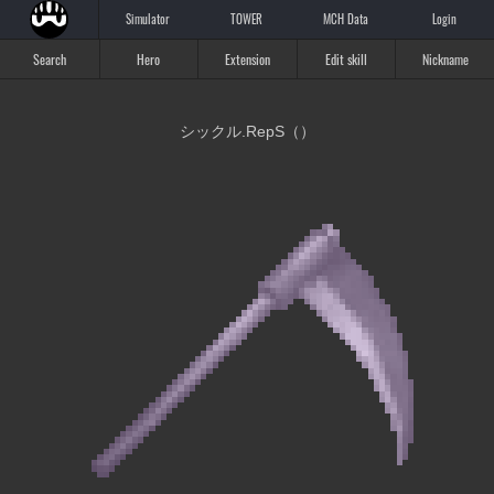
Simulator
TOWER
MCH Data
Login
Search
Hero
Extension
Edit skill
Nickname
シックル.RepS（）