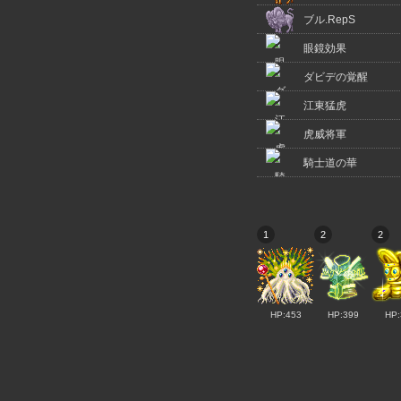
ブル.RepS
眼鏡効果
ダビデの覚醒
江東猛虎
虎威将軍
騎士道の華
1
2
2
HP:453
HP:399
HP: