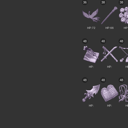
36
38
38
HP:72
HP:66
HP
48
48
48
HP:
HP:
H
48
48
48
HP:
HP:
H