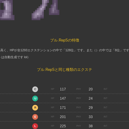
ブル.RepSの特徴
6」と高く、HPが全1293エクステンションの中で「128位」です。また（）の中では「8位」
自動生成です lol）
ブル.RepSと同じ種類のエクステ
117
20
147
24
171
29
201
33
225
38