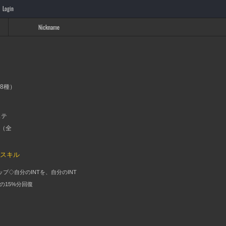
Login
Nickname
68種）
ステ
位（全
のスキル
ップ◇自分のINTを、自分のINT
の15%分回復