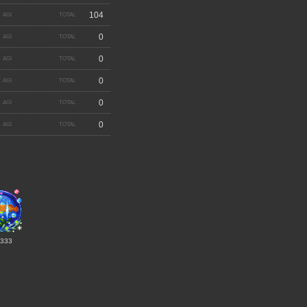
104
0
0
0
0
0
:333