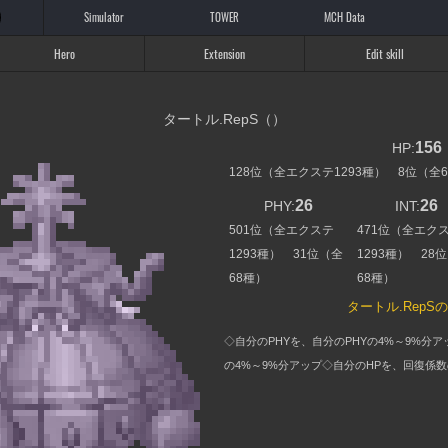
Simulator
TOWER
MCH Data
Hero
Extension
Edit skill
タートル.RepS（）
156
HP:
128位（全エクステ1293種） 8位（全
26
26
PHY:
INT:
501位（全エクステ
471位（全エク
1293種） 31位（全
1293種） 28
68種）
68種）
タートル.RepS
◇自分のPHYを、自分のPHYの4%～9%分ア
の4%～9%分アップ◇自分のHPを、回復係数