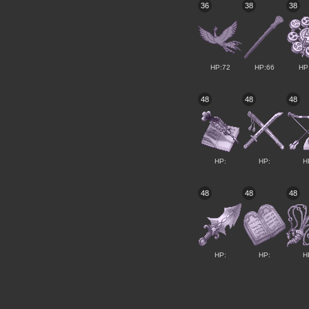
36
38
38
HP:72
HP:66
HP
48
48
48
HP:
HP:
H
48
48
48
HP:
HP:
H