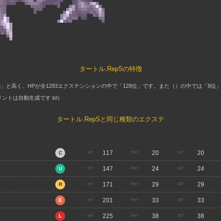
タートル.RepSの特徴
156」と高く、HPが全1293エクステンションの中で「128位」です。また（）の中では「8
トは自動生成です lol）
タートル.RepSと同じ種類のエクステ
117
20
20
147
24
24
171
29
29
201
33
33
225
38
38