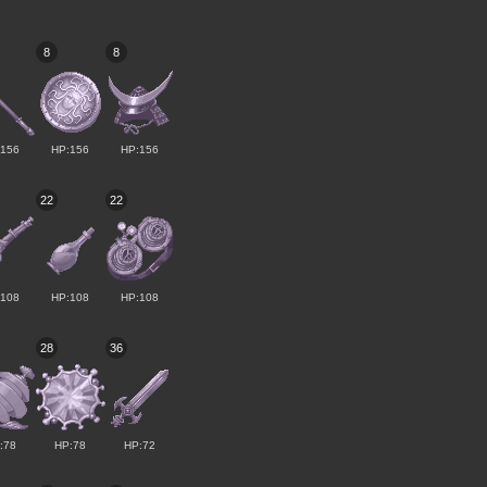
8
8
:156
HP:156
HP:156
22
22
:108
HP:108
HP:108
28
36
:78
HP:78
HP:72