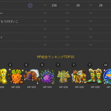
156
26
26
ー
すもうのけいこ
ィ
HP総合ランキングTOP10
2
5
5
7
7
7
10
399
HP:399
HP:345
HP:345
HP:339
HP:339
HP:339
HP