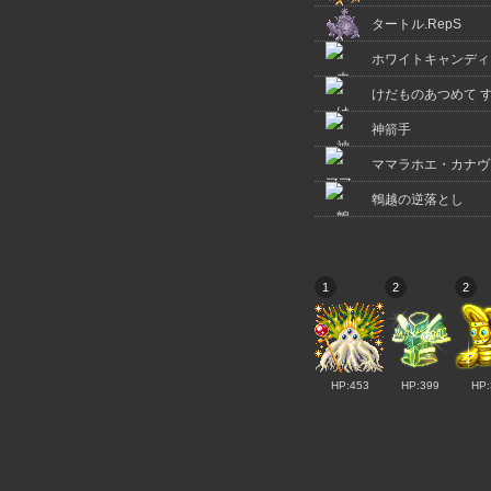
タートル.RepS
ホワイトキャンディ
けだものあつめて 
神箭手
ママラホエ・カナヴ
鵯越の逆落とし
1
2
2
HP:453
HP:399
HP: