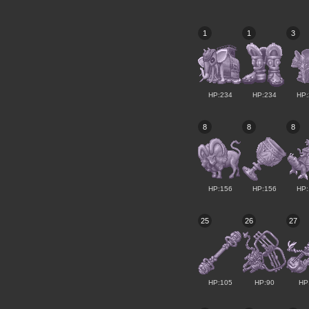
1
1
3
HP:234
HP:234
HP:
8
8
8
HP:156
HP:156
HP:
25
26
27
HP:105
HP:90
HP