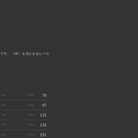
位」です。「HP」を活かせるヒーロ
79
97
115
133
151