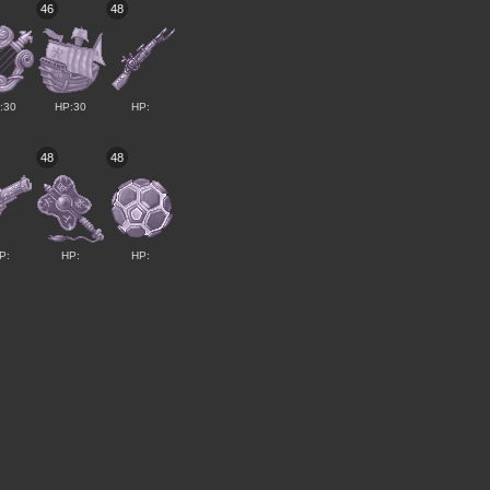
46
48
:30
HP:30
HP:
48
48
P:
HP:
HP: