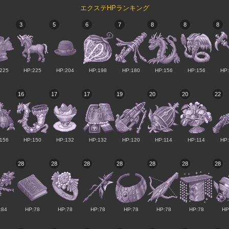
エクステHPランキング
3
5
6
7
8
8
8
225
HP:225
HP:204
HP:198
HP:180
HP:156
HP:156
HP
16
17
17
19
20
20
22
156
HP:150
HP:132
HP:132
HP:120
HP:114
HP:114
HP
28
28
28
28
28
28
28
:84
HP:78
HP:78
HP:78
HP:78
HP:78
HP:78
HP