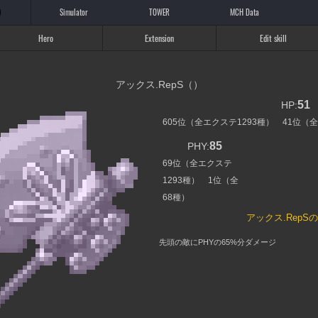
Simulator
TOWER
MCH Data
Hero
Extension
Edit skill
アックス.RepS（）
51
HP:
605位（全エクステ1293種） 41位（全
85
PHY:
69位（全エクステ
1293種） 1位（全
68種）
アックス.RepS
先頭の敵にPHYの65%分ダメージ