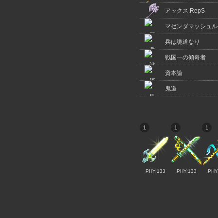
アックス.RepS
マゼンダマッシュル
兵は詭道なり
戦国一の傾奇者
資本論
鬼道
1
1
1
PHY:133
PHY:133
PHY