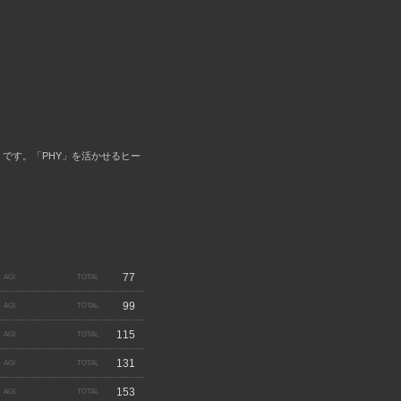
位」です。「PHY」を活かせるヒー
77
99
115
131
153