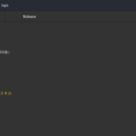
Login
Nickname
68種）
のスキル