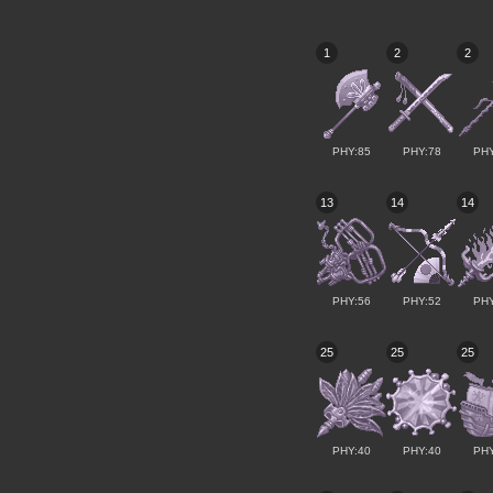
1
2
2
PHY:85
PHY:78
PHY
13
14
14
PHY:56
PHY:52
PHY
25
25
25
PHY:40
PHY:40
PHY