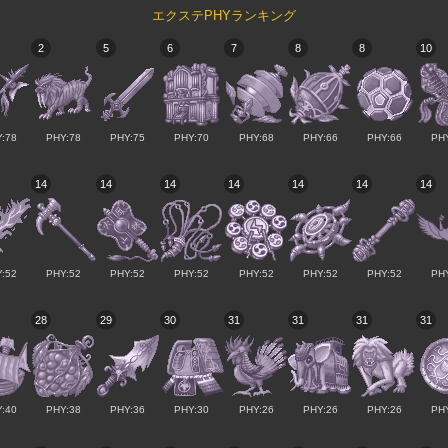
エクステPHYランキング
2
5
6
7
8
8
10
:78
PHY:78
PHY:75
PHY:70
PHY:68
PHY:66
PHY:66
PH
14
14
14
14
14
14
14
:52
PHY:52
PHY:52
PHY:52
PHY:52
PHY:52
PHY:52
PH
28
29
30
31
31
31
31
:40
PHY:38
PHY:36
PHY:30
PHY:26
PHY:26
PHY:26
PH