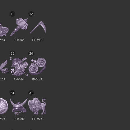
11
12
Y:64
PHY:62
PHY:60
23
24
Y:52
PHY:44
PHY:42
31
31
Y:26
PHY:26
PHY:26