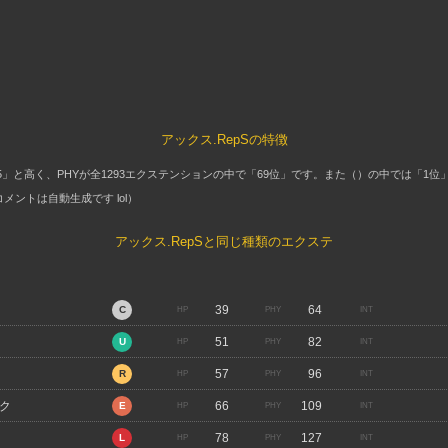
アックス.RepSの特徴
「85」と高く、PHYが全1293エクステンションの中で「69位」です。また（）の中では「1
ントは自動生成です lol）
アックス.RepSと同じ種類のエクステ
39
64
51
82
57
96
ク
66
109
78
127