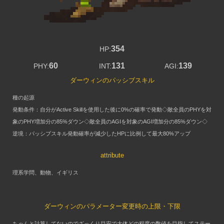
354
HP:
60
131
139
PHY:
INT:
AGI:
ダーウィンのパッシブスキル
種の起源
発動条件：自分がActive Skillを使用した後に0%の確率で発動◇敵全員のPHYを対
象のPHY増加分の85%ダウン◇敵全員のAGIを対象のAGI増加分の85%ダウン◇
逆境：パッシブスキル発動確率が減少したHPに比例して最大80%アップ
attribute
理系学問、動物、イギリス
ダーウィンのパラメーター変更時の上限・下限
ちゃんと計算してないのでざっくり目安で大体どの程度の数値を目指してステー