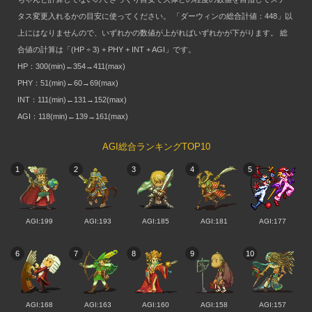
タス変更入れるかの目安に使ってください。 「ダーウィンの総合計値：448」以
上にはなりませんので、いずれかの数値が上がればいずれかが下がります。 総
合値の計算は「(HP ÷ 3) + PHY + INT + AGI」です。
HP：300(min)←354→411(max)
PHY：51(min)←60→69(max)
INT：111(min)←131→152(max)
AGI：118(min)←139→161(max)
AGI総合ランキングTOP10
1
2
3
4
5
AGI:199
AGI:193
AGI:185
AGI:181
AGI:177
6
7
8
9
10
AGI:168
AGI:163
AGI:160
AGI:158
AGI:157