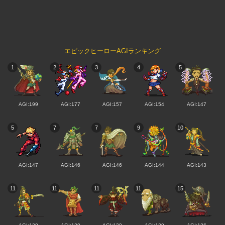
エピックヒーローAGIランキング
1
2
3
4
5
AGI:199
AGI:177
AGI:157
AGI:154
AGI:147
5
7
7
9
10
AGI:147
AGI:146
AGI:146
AGI:144
AGI:143
11
11
11
11
15