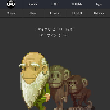
Simulator
TOWER
MCH Data
Login
Search
Hero
Extension
Edit skill
Nickname
[マイクリ ヒーロー紹介]
ダーウィン（Epic）