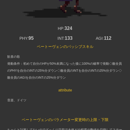
324
HP:
95
133
112
PHY:
INT:
AGI:
ベートーヴェンのパッシブスキル
歓喜の歌
発動条件：初めて自分のHPが50%未満になった後に100%の確率で発動◇敵全員
のPHYを自分のINTの25%分ダウン◇敵全員のINTを自分のINTの25%分ダウン◇
敵全員のAGIを自分のINTの25%分ダウン
attribute
音楽、ドイツ
ベートーヴェンのパラメーター変更時の上限・下限
ちゃんと計算してないのでざっくり目安で大体どの程度の数値を目指してステー