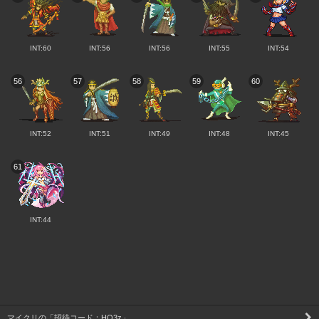
INT:60
INT:56
INT:56
INT:55
INT:54
56
57
58
59
60
INT:52
INT:51
INT:49
INT:48
INT:45
61
INT:44
マイクリの「招待コード：HQ3z」