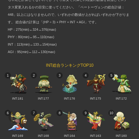
タス変更入れるかの目安に使ってください。 「ベートーヴェンの総合計値：
448」以上にはなりませんので、いずれかの数値が上がればいずれかが下がりま
す。 総合値の計算は「(HP ÷ 3) + PHY + INT + AGI」です。
HP：275(min)←324→376(max)
PHY：80(min)←95→110(max)
INT：113(min)←133→154(max)
AGI：95(min)←112→130(max)
INT総合ランキングTOP10
1
2
3
4
5
INT:181
INT:177
INT:176
INT:175
INT:172
6
7
8
9
10
INT:169
INT:168
INT:164
INT:163
INT:160