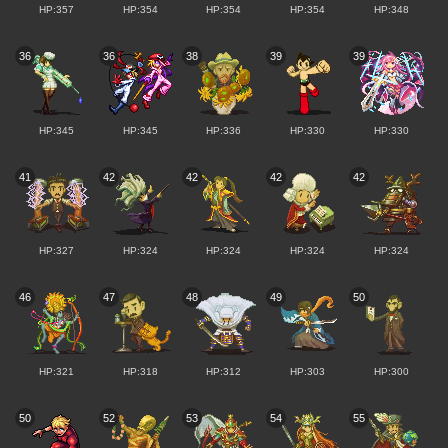
HP:357
HP:354
HP:354
HP:354
HP:348
36
36
38
39
39
HP:345
HP:345
HP:336
HP:330
HP:330
41
42
42
42
42
HP:327
HP:324
HP:324
HP:324
HP:324
46
47
48
49
50
HP:321
HP:318
HP:312
HP:303
HP:300
50
52
53
54
55