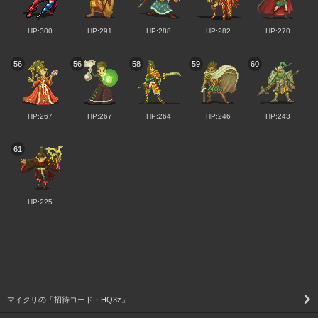
HP:300
HP:291
HP:288
HP:282
HP:270
56
56
58
59
60
HP:267
HP:267
HP:264
HP:246
HP:243
61
HP:225
マイクリの「招待コード：HQ3z」