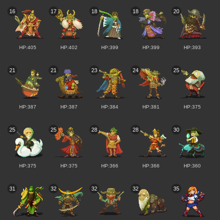
16
17
18
18
20
HP:405
HP:402
HP:399
HP:399
HP:393
21
21
23
24
25
HP:387
HP:387
HP:384
HP:381
HP:375
25
25
28
28
30
HP:375
HP:375
HP:366
HP:366
HP:360
31
32
32
32
35