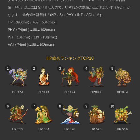
値：448」以上にはなりませんので、いずれかの数値が上がればいずれかが下が
ります。 総合値の計算は「(HP ÷ 3) + PHY + INT + AGI」です。
HP：390(min)←459→534(max)
PHY：74(min)←88→102(max)
INT：101(min)←119→138(max)
AGI：74(min)←88→102(max)
HP総合ランキングTOP10
1
2
3
4
5
HP:672
HP:645
HP:624
HP:588
HP:573
6
7
8
9
10
HP:555
HP:534
HP:528
HP:525
HP:516