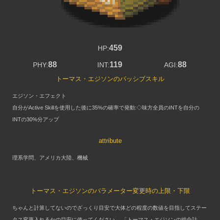
459
HP:
88
119
88
PHY:
INT:
AGI:
トーマス・エジソンのパッシブスキル
エジソン・エフェクト
自分がActive Skillを使用した後に35%の確率で発動:◇味方全員のINTを自分の
INTの30%分アップ
attribute
理系学問、アメリカ大陸、機械
トーマス・エジソンのパラメーター変更時の上限・下限
ちゃんと計算してないのでざっくり目安で大体どの程度の数値を目指してステー
タス変更入れるかの目安に使ってください。 「トーマス・エジソンの総合計