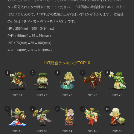
タス変更入れるかの目安に使ってください。 「猿田彦の総合計値：340」以上に
はなりませんので、いずれかの数値が上がればいずれかが下がります。 総合値
の計算は「(HP ÷ 3) + PHY + INT + AGI」です。
HP：255(min)←300→349(max)
PHY：56(min)←66→76(max)
INT：73(min)←86→100(max)
AGI：74(min)←88→102(max)
INT総合ランキングTOP10
1
2
3
4
5
INT:181
INT:177
INT:176
INT:175
INT:172
6
7
8
9
10
INT:169
INT:168
INT:164
INT:163
INT:160