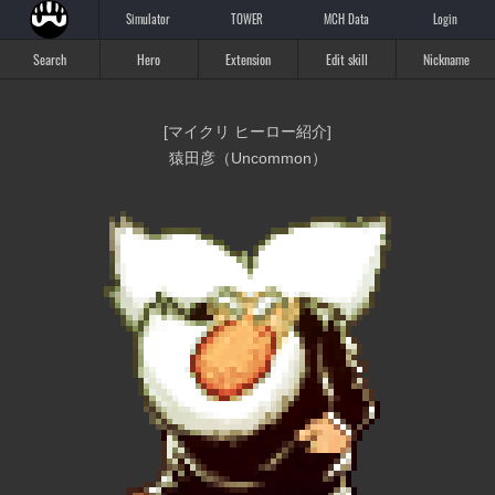
Simulator
TOWER
MCH Data
Login
Search
Hero
Extension
Edit skill
Nickname
[マイクリ ヒーロー紹介]
猿田彦（Uncommon）