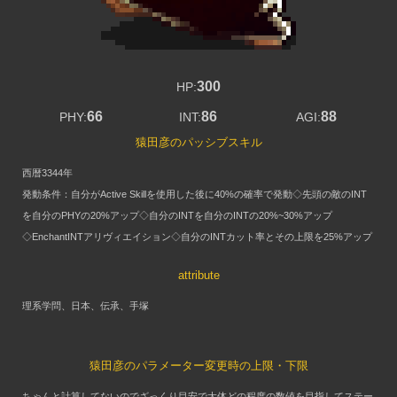
300
HP:
66
86
88
PHY:
INT:
AGI:
猿田彦のパッシブスキル
西暦3344年
発動条件：自分がActive Skillを使用した後に40%の確率で発動◇先頭の敵のINT
を自分のPHYの20%アップ◇自分のINTを自分のINTの20%~30%アップ
◇EnchantINTアリヴィエイション◇自分のINTカット率とその上限を25%アップ
attribute
理系学問、日本、伝承、手塚
猿田彦のパラメーター変更時の上限・下限
ちゃんと計算してないのでざっくり目安で大体どの程度の数値を目指してステー