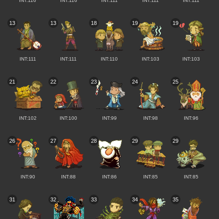
INT:116
INT:116
INT:111
INT:111
INT:111
13
13
18
19
19
INT:111
INT:111
INT:110
INT:103
INT:103
21
22
23
24
25
INT:102
INT:100
INT:99
INT:98
INT:96
26
27
28
29
29
INT:90
INT:88
INT:86
INT:85
INT:85
31
32
33
34
35