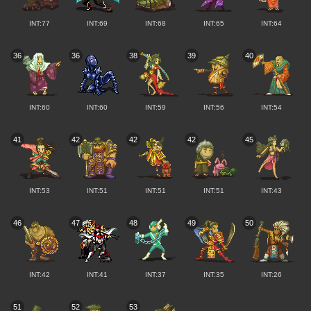
INT:77
INT:69
INT:68
INT:65
INT:64
36
36
38
39
40
INT:60
INT:60
INT:59
INT:56
INT:54
41
42
42
42
45
INT:53
INT:51
INT:51
INT:51
INT:43
46
47
48
49
50
INT:42
INT:41
INT:37
INT:35
INT:26
51
52
53