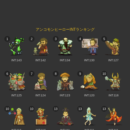
アンコモンヒーローINTランキング
1
2
3
4
5
INT:143
INT:142
INT:134
INT:130
INT:127
6
7
8
9
10
INT:125
INT:124
INT:123
INT:120
INT:116
10
10
13
13
13