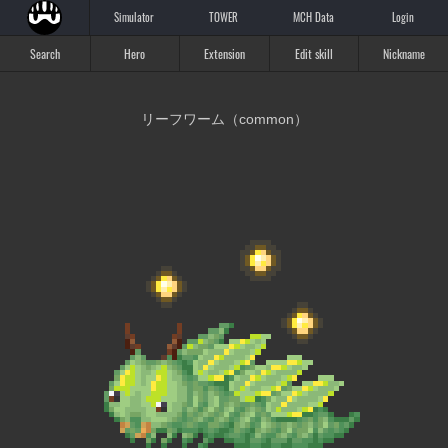
Simulator
TOWER
MCH Data
Login
Search
Hero
Extension
Edit skill
Nickname
リーフワーム（common）