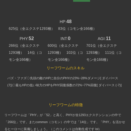
48
HP:
625位（全エクステ1293種） 83位（コモン全166種）
52
0
11
PHY:
INT:
AGI:
266位（全エクステ
600位（全エクステ
701位（全エクステ
1293種） 14位（コ
1293種） 102位（コ
1293種） 111位（コ
モン全166種）
モン全166種）
モン全166種）
リーフワームのスキル
バズ・ファズ◇先頭の敵のHPに自分のPHYの23%~28%ダメージ[ ダイバース
(7)]◇最もHPの低い味方のHPをPHY回復係数の72%~77%回復[ ダイバース (-7)]
リーフワームの特徴
リーフワームは「PHY」が「52」と高く、PHYが全1293エクステンションの中で
「266位」です。またcommon（コモン）の中では「14位」です。「PHY」を活かせ
るヒーローに装備しましょう。（このコメントは自動生成です lol）