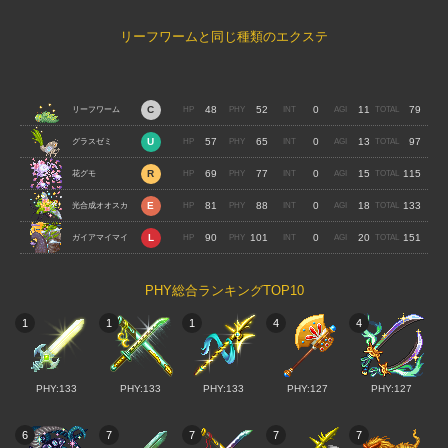
リーフワームと同じ種類のエクステ
48
52
0
11
79
リーフワーム
57
65
0
13
97
グラスゼミ
69
77
0
15
115
花グモ
81
88
0
18
133
光合成オオスカ
90
101
0
20
151
シバ
ガイアマイマイ
PHY総合ランキングTOP10
1
1
1
4
4
PHY:133
PHY:133
PHY:133
PHY:127
PHY:127
6
7
7
7
7